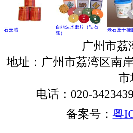
百丽达水磨片（钻石
石云腊
老石匠干挂
碟）
广州市荔
地址：广州市荔湾区南岸
市
电话：020-342343
备案号：
粤I